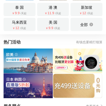
泰 国
港 澳
新加坡
9.9
11.9
12
¥
/天起
¥
/天起
¥
/天起
马来西亚
美 国
全部
12
9.9
¥
/天起
¥
/天起
热门活动
有钱也要精打细算