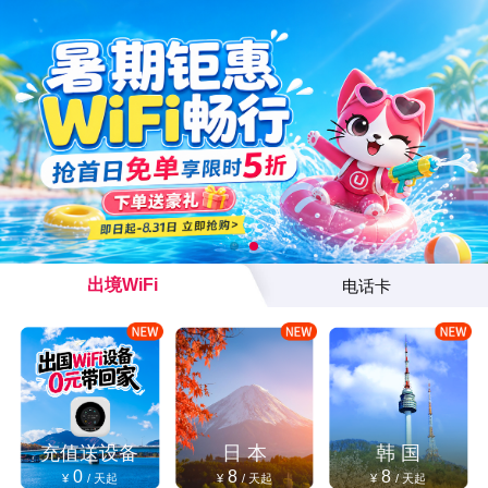
出境WiFi
电话卡
充值送设备
日 本
韩 国
0
8
8
¥
/ 天起
¥
/ 天起
¥
/ 天起