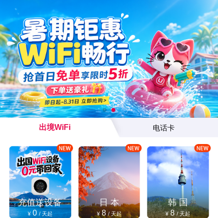
出境WiFi
电话卡
充值送设备
日 本
韩 国
0
8
8
¥
/ 天起
¥
/ 天起
¥
/ 天起