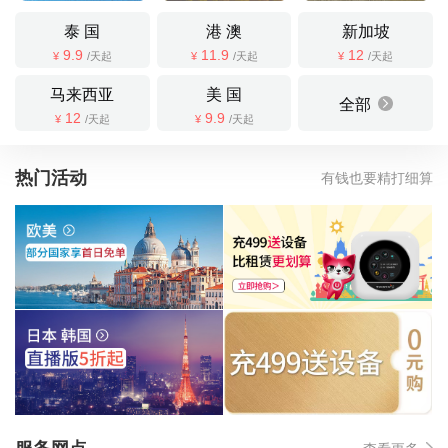
泰 国
港 澳
新加坡
9.9
11.9
12
¥
/天起
¥
/天起
¥
/天起
马来西亚
美 国
全部
12
9.9
¥
/天起
¥
/天起
热门活动
有钱也要精打细算