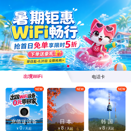
出境WiFi
电话卡
充值送设备
日 本
韩 国
0
8
8
¥
/ 天起
¥
/ 天起
¥
/ 天起