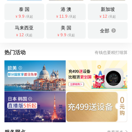
泰 国
港 澳
新加坡
9.9
11.9
12
¥
/天起
¥
/天起
¥
/天起
马来西亚
美 国
全部
12
9.9
¥
/天起
¥
/天起
热门活动
有钱也要精打细算