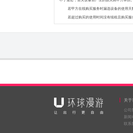
若甲方在线购买服务时漏选设备的使用天
若超过购买的使用时间没有续租且购买服
超时设备使用费。
如需快递，则快递费用由甲方支付。
发票开具：客户应当在结算账单起30日
若在起租期外提前归还设备，甲方所选服
免责声明
环球漫游提供的所有网络数据服务，均以
则。公平使用原则针对无限流量产品，旨在限
采取降速、降级、暂停等措施，造成用户联网
使用原则导致用户使用体验的任何降低或由此遭受的任
关于
环球漫游也提示客户：请遵守上述公平使
公司
新闻
第一条［服务内容］
联系
乙方向甲方提供中国大陆境外的网络数据