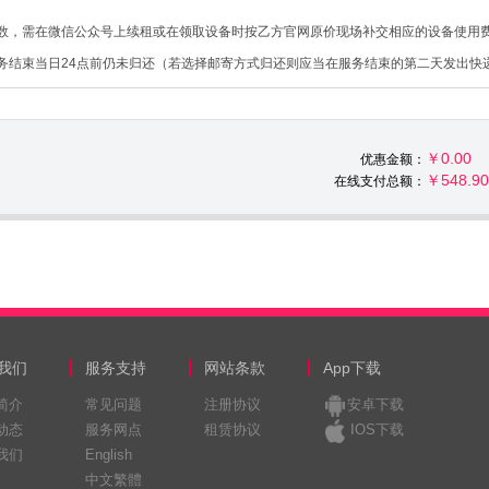
数，需在微信公众号上续租或在领取设备时按乙方官网原价现场补交相应的设备使用
务结束当日24点前仍未归还（若选择邮寄方式归还则应当在服务结束的第二天发出快
￥0.00
内索取发票。
优惠金额：
￥548.90
在线支付总额：
务期间内的余下日租费用予以退还（套餐及优惠活动除外）。
境外当地电信运营商向客户提供的互联网接入服务为基础。依据当地法律或运营规则
制用户在短时间内使用数据流量超过当地平均流量使用上限，损害或妨碍其他用户的网
速度减慢或暂停。公平使用原则的具体内容以境外当地运营商明文规定或实际采用的措
何损失均不承担责任。各类型设备具体的流量上限请查询环球漫游官网（http://www.v
我们
服务支持
网站条款
App下载
用原则，尽可能避免长时间使用流量消耗较大的应用（如在线观看视频等）。
简介
常见问题
注册协议
安卓下载
动态
服务网点
租赁协议
IOS下载
我们
English
服务，包括提供相应硬件和接入通道，以便甲方将其手机等移动设备接入境外当地运
中文繁體