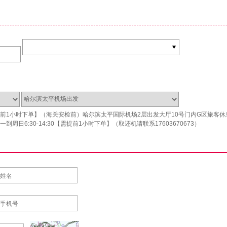
前1小时下单】（海关安检前）哈尔滨太平国际机场2层出发大厅10号门内G区旅客
到周日6:30-14:30【需提前1小时下单】（取还机请联系17603670673）